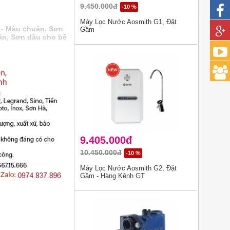
9.450.000đ
-10 %
Máy Lọc Nước Aosmith G1, Đặt
t - Màu chuẩn
,
Sơn
Gầm
ẩn
,
Sơn dầu cho bề
9.405.000đ
10.450.000đ
-10 %
Máy Lọc Nước Aosmith G2, Đặt
Gầm - Hàng Kênh GT