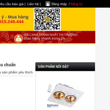
yêu cầu báo giá |
Liên hệ |
Đăng nhập /
Đăng ký
 ý - Mua hàng
915.249.444
GIÁ CẠNH TRANH NHẤT THỊ TRƯỜNG
Giao hàng nhanh trong 2h
Màu chuẩn
SẢN PHẨM NỔI BẬT
u sản phẩm yêu thích