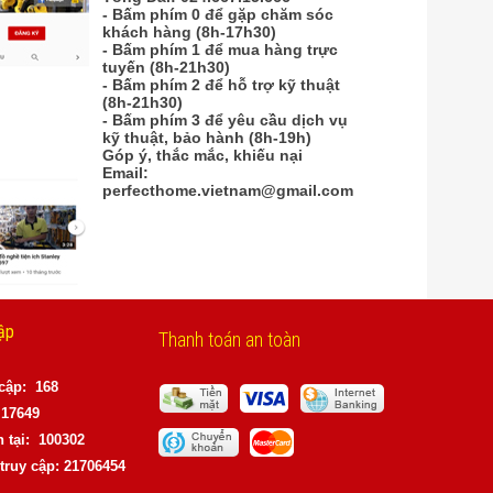
- Bấm phím 0 để gặp chăm sóc
khách hàng (8h-17h30)
- Bấm phím 1 để mua hàng trực
tuyến (8h-21h30)
- Bấm phím 2 để hỗ trợ kỹ thuật
(8h-21h30)
- Bấm phím 3 để yêu cầu dịch vụ
kỹ thuật, bảo hành (8h-19h)
Góp ý, thắc mắc, khiếu nại
Email:
perfecthome.vietnam@gmail.com
ập
Thanh toán an toàn
 cập: 168
17649
 tại: 100302
truy cập: 21706454