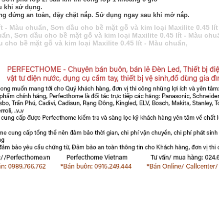
u khi sử dụng.
hẳng đứng an toàn, đậy chặt nắp. Sử dụng ngay sau khi mở nắp.
ít - Màu chuẩn
,
Sơn dầu cho bề mặt gỗ và kim loại Maxilite 0.45 lí
huẩn
,
Sơn dầu cho bề mặt gỗ và kim loại Maxilite 0.45 lít - Màu chu
 cho bề mặt gỗ và kim loại Maxilite 0.45 lít - Màu chuẩn
,