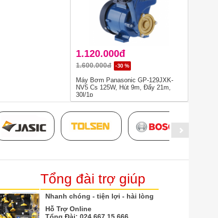
1.120.000đ
1.600.000đ
-30 %
Máy Bơm Panasonic GP-129JXK-
NV5 Cs 125W, Hút 9m, Đẩy 21m,
30l/1p
Tổng đài trợ giúp
Nhanh chóng - tiện lợi - hài lòng
Hỗ Trợ Online
Tổng Đài:
024.667.15.666