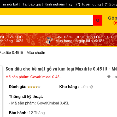
Tin nổi bật |
Tải báo giá |
Kinh nghiệm hay |
(*) Tuyển dụng |
(*)Gửi 
Góp
0
INE TOÀN QUỐC
GIAO HÀNG TRƯỚC TRẢ TIỀN SAU COD
nh hãng 100%
Mua hàng trả góp lãi suất 0%
axilite 0.45 lít - Màu chuẩn
Sơn dầu cho bề mặt gỗ và kim loại Maxilite 0.45 lít - 
Mã sản phẩm: GovaKimloai 0.45L
Lư
Đánh giá:
Kho hàng :
Liên hệ
Thông số kỹ thuật:
- Mã sản phẩm: GovaKimloai 0.45L
Bảo hành:
12 Tháng