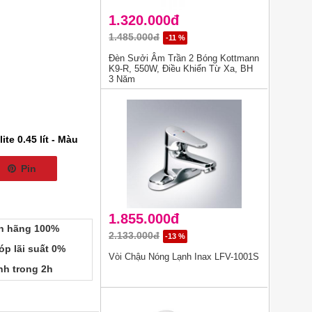
1.320.000đ
1.485.000đ
-11 %
Đèn Sưởi Âm Trần 2 Bóng Kottmann
K9-R, 550W, Điều Khiển Từ Xa, BH
3 Năm
te 0.45 lít - Màu
Pin
1.855.000đ
h hãng 100%
2.133.000đ
-13 %
p lãi suất 0%
Vòi Chậu Nóng Lạnh Inax LFV-1001S
h trong 2h