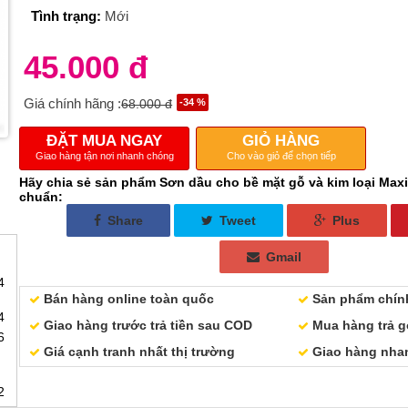
Tình trạng:
Mới
45.000 đ
Giá chính hãng :
68.000 đ
-34 %
ĐẶT MUA NGAY
GIỎ HÀNG
Giao hàng tận nơi nhanh chóng
Cho vào giỏ để chọn tiếp
Hãy chia sẻ sản phẩm Sơn dầu cho bề mặt gỗ và kim loại Maxili
chuẩn:
Share
Tweet
Plus
Gmail
4
Bán hàng online toàn quốc
Sản phẩm chín
4
Giao hàng trước trả tiền sau COD
Mua hàng trả gó
6
Giá cạnh tranh nhất thị trường
Giao hàng nhan
2