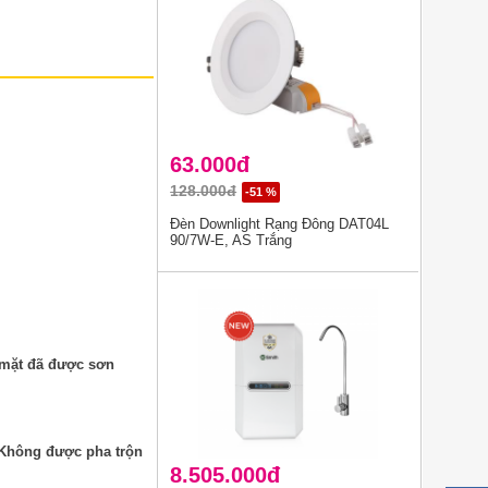
63.000đ
128.000đ
-51 %
Đèn Downlight Rạng Đông DAT04L
90/7W-E, AS Trắng
 mặt đã được sơn
. Không được pha trộn
8.505.000đ