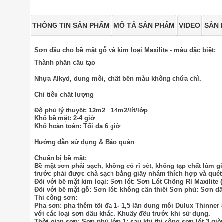
THÔNG TIN SẢN PHẨM
MÔ TẢ SẢN PHẨM
VIDEO
SẢN 
Sơn dầu cho bề mặt gỗ và kim loại Maxilite - màu đặc biệt:
Thành phần cấu tạo
Nhựa Alkyd, dung môi, chất bền màu không chứa chì.
Chỉ tiêu chất lượng
Độ phủ lý thuyết: 12m2 - 14m2/lít/lớp
Khô bề mặt: 2-4 giờ
Khô hoàn toàn: Tối đa 6 giờ
Hướng dẫn sử dụng & Bảo quản
Chuẩn bị bề mặt:
Bề mặt sơn phải sạch, không có rỉ sét, không tạp chất làm
trước phải được chà sạch bằng giấy nhám thích hợp và quét
Đối với bề mặt kim loại: Sơn lót: Sơn Lót Chống Rỉ Maxilite 
Đối với bề mặt gỗ: Sơn lót: không cần thiết Sơn phủ: Sơn dầu
Thi công sơn:
Pha sơn: pha thêm tối đa 1- 1,5 lần dung môi Dulux Thinner
với các loại sơn dầu khác. Khuấy đều trước khi sử dụng.
Thời gian sơn: Sơn phủ lớp 1: sau khi thi công sơn lót 3 gi