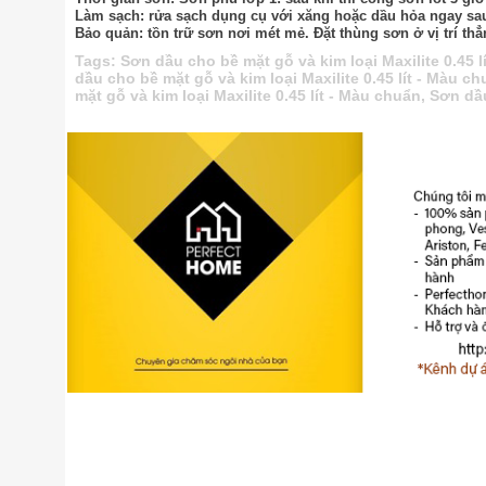
Làm sạch: rửa sạch dụng cụ với xăng hoặc dầu hỏa ngay sa
Bảo quản: tồn trữ sơn nơi mét mẻ. Đặt thùng sơn ở vị trí t
Tags:
Sơn dầu cho bề mặt gỗ và kim loại Maxilite 0.45 l
dầu cho bề mặt gỗ và kim loại Maxilite 0.45 lít - Màu c
mặt gỗ và kim loại Maxilite 0.45 lít - Màu chuẩn
,
Sơn dầu