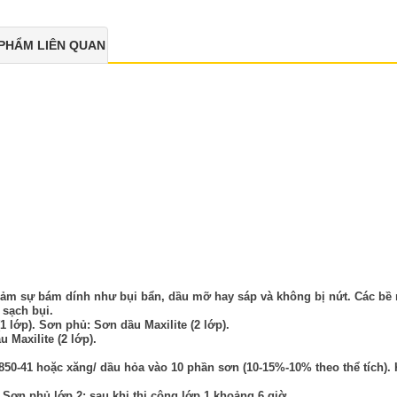
PHẨM LIÊN QUAN
 giảm sự bám dính như bụi bẩn, dầu mỡ hay sáp và không bị nứt. Các bề
 sạch bụi.
(1 lớp). Sơn phủ: Sơn dầu Maxilite (2 lớp).
 Maxilite (2 lớp).
 850-41 hoặc xăng/ dầu hỏa vào 10 phần sơn (10-15%-10% theo thể tích)
ờ Sơn phủ lớp 2: sau khi thi công lớp 1 khoảng 6 giờ