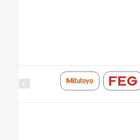
Thumbnail Slider trial version