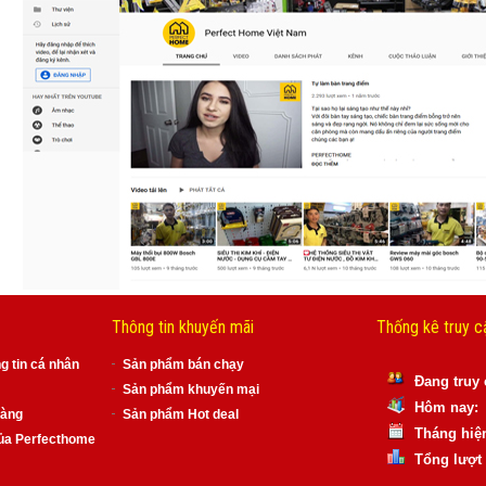
Thông tin khuyến mãi
Thống kê truy c
g tin cá nhân
Sản phẩm bán chạy
Đang truy
Sản phẩm khuyến mại
Hôm nay: 
hàng
Sản phẩm Hot deal
Tháng hiện
ủa Perfecthome
Tổng lượt 