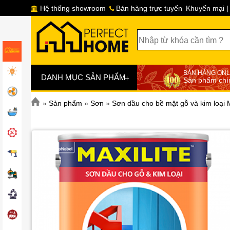
Hệ thống showroom
Bán hàng trực tuyến
Khuyến mại |
BÁN HÀNG ONL
+
DANH MỤC SẢN PHẨM
Sản phẩm chí
»
Sản phẩm
»
Sơn
»
Sơn dầu cho bề mặt gỗ và kim loại M