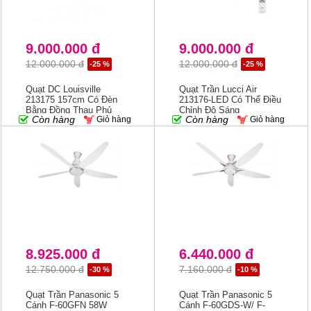
9.000.000 đ
9.000.000 đ
12.000.000 đ
12.000.000 đ
-25 %
-25 %
Quạt DC Louisville
Quạt Trần Lucci Air
213175 157cm Có Đèn
213176-LED Có Thể Điều
Bằng Đồng Thau Phủ
Chỉnh Độ Sáng
Còn hàng
Còn hàng
Giỏ hàng
Giỏ hàng
Dầu Với Cánh Quạt Koa
LOUISVILLE
1xGX53/18W/230V Màu
Gỗ/trắng
8.925.000 đ
6.440.000 đ
12.750.000 đ
7.160.000 đ
-30 %
-10 %
Quạt Trần Panasonic 5
Quạt Trần Panasonic 5
Cánh F-60GFN 58W
Cánh F-60GDS-W/ F-