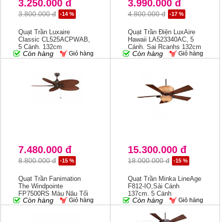
3.250.000 đ
3.990.000 đ
3.800.000 đ
4.800.000 đ
-14 %
-17 %
Quạt Trần Luxaire
Quạt Trần Điện LuxAire
Classic CL525ACPWAB,
Hawaii LA523340AC, 5
5 Cánh, 132cm
Cánh, Sai Rcanhs 132cm
Còn hàng
Còn hàng
Giỏ hàng
Giỏ hàng
7.480.000 đ
15.300.000 đ
8.800.000 đ
18.000.000 đ
-15 %
-15 %
Quạt Trần Fanimation
Quạt Trần Minka LineAge
The Windpointe
F812-IO,Sải Cánh
FP7500RS Màu Nâu Tối
137cm, 5 Cánh
Còn hàng
Còn hàng
Giỏ hàng
Giỏ hàng