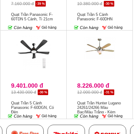
7.160.000 đ
10.380.000 đ
-39 %
-30 %
Quạt Trần Panasonic F-
Quạt Trần 5 Cánh
60TDN 5 Cánh, Ti 21cm
Panasonic F-60DHN
Còn hàng
Còn hàng
Giỏ hàng
Giỏ hàng
9.401.000 đ
8.226.000 đ
13.430.000 đ
12.000.000 đ
-30 %
-31 %
Quạt Trần 5 Cánh
Quạt Trần Hunter Lugano
Panasonic F-60DGN, Có
24261/24266 Màu
Đèn
Bạc/màu Trắng - Kèm
Còn hàng
Còn hàng
Giỏ hàng
Giỏ hàng
Điều Khiển Từ Xa F35