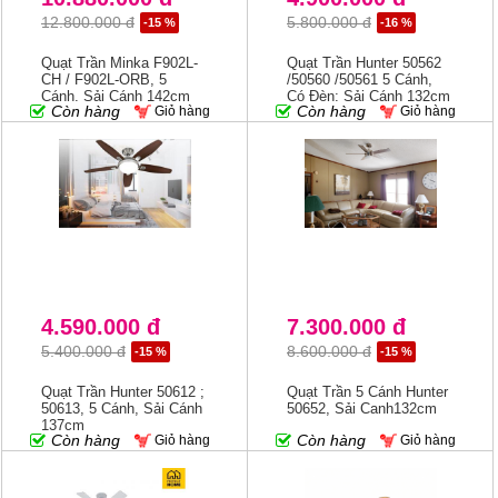
12.800.000 đ
5.800.000 đ
-15 %
-16 %
Quạt Trần Minka F902L-
Quạt Trần Hunter 50562
CH / F902L-ORB, 5
/50560 /50561 5 Cánh,
Cánh, Sải Cánh 142cm
Có Đèn; Sải Cánh 132cm
Còn hàng
Còn hàng
Giỏ hàng
Giỏ hàng
4.590.000 đ
7.300.000 đ
5.400.000 đ
8.600.000 đ
-15 %
-15 %
Quạt Trần Hunter 50612 ;
Quạt Trần 5 Cánh Hunter
50613, 5 Cánh, Sải Cánh
50652, Sải Canh132cm
137cm
Còn hàng
Còn hàng
Giỏ hàng
Giỏ hàng