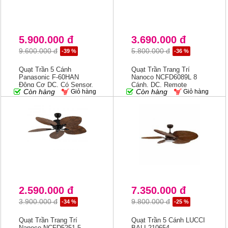
5.900.000 đ
3.690.000 đ
9.600.000 đ
5.800.000 đ
-39 %
-36 %
Quạt Trần 5 Cánh
Quạt Trần Trang Trí
Panasonic F-60HAN
Nanoco NCFD6089L 8
Động Cơ DC, Có Sensor,
Cánh, DC, Remote
Còn hàng
Còn hàng
Giỏ hàng
Giỏ hàng
Màu Xám
2.590.000 đ
7.350.000 đ
3.900.000 đ
9.800.000 đ
-34 %
-25 %
Quạt Trần Trang Trí
Quạt Trần 5 Cánh LUCCI
Nanoco NCFD5251 5
BALI 210654