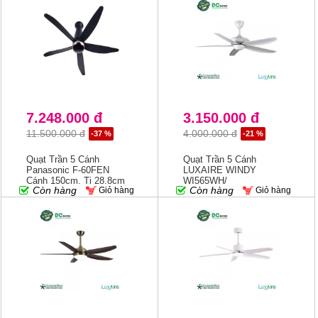
7.248.000 đ
3.150.000 đ
11.500.000 đ
4.000.000 đ
-37 %
-21 %
Quạt Trần 5 Cánh
Quạt Trần 5 Cánh
Panasonic F-60FEN
LUXAIRE WINDY
Cánh 150cm, Ti 28.8cm
WI565WH/
Còn hàng
Còn hàng
Giỏ hàng
Giỏ hàng
WI565AB/WG/
WI565AB/BK