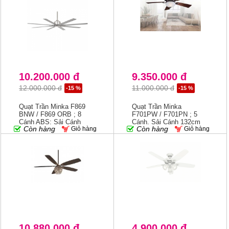
10.200.000 đ
9.350.000 đ
12.000.000 đ
11.000.000 đ
-15 %
-15 %
Quạt Trần Minka F869
Quạt Trần Minka
BNW / F869 ORB ; 8
F701PW / F701PN ; 5
Cánh ABS; Sải Cánh
Cánh, Sải Cánh 132cm
Còn hàng
Còn hàng
Giỏ hàng
Giỏ hàng
165cm
10.880.000 đ
4.900.000 đ