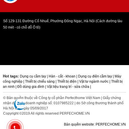
Số 129-131 Đường Cổ Nhuế, Phường Đông Ngạc, Hà Nội (Cách đường tàu
50 mét - có chỗ đỗ Ô tô)
Hot tags:
Dụng cụ cầm tay |
Hàn - cắt - khoan |
Dụng cụ điện cầm tay |
Máy
công nghiệp |
Thiết bị chiếu sáng |
Thiết bị điện |
Vật tư ngành nước |
Thiết bị
an ninh |
Đồ dùng gia đình |
Vật liệu trang trí - sửa chữa |
© Bản quyền thuộc về Công ty cổ phần Perfecthome Việt Nam | Giấy chứng
nhận đăng ký doanh nghiệp số: 0107985222 | do Sở công thương thành phố
Hà Nội cấp ngày 05/09/2017
Copyright ©2019 All rights reserved PERFECHOME.VN
Bản quyền website: PERFECHOME.VN