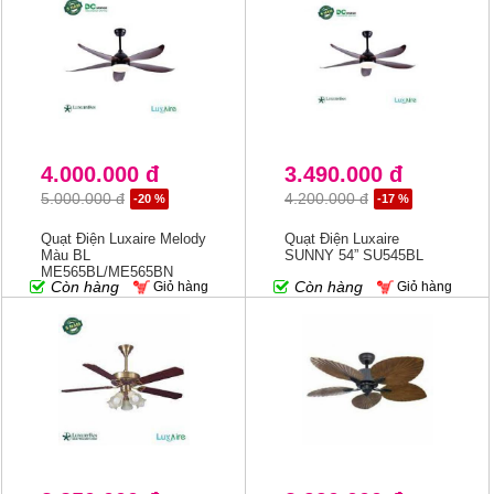
4.000.000 đ
3.490.000 đ
5.000.000 đ
4.200.000 đ
-20 %
-17 %
Quạt Điện Luxaire Melody
Quạt Điện Luxaire
Màu BL
SUNNY 54” SU545BL
ME565BL/ME565BN
Còn hàng
Còn hàng
Giỏ hàng
Giỏ hàng