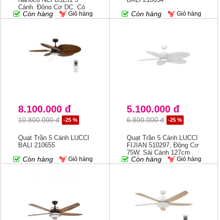
Cánh, Động Cơ DC, Có
Còn hàng
Còn hàng
Giỏ hàng
Giỏ hàng
Remote
8.100.000 đ
5.100.000 đ
10.800.000 đ
6.800.000 đ
-25 %
-25 %
Quạt Trần 5 Cánh LUCCI
Quạt Trần 5 Cánh LUCCI
BALI 210655
FIJIAN 510297, Động Cơ
75W, Sải Cánh 127cm
Còn hàng
Còn hàng
Giỏ hàng
Giỏ hàng