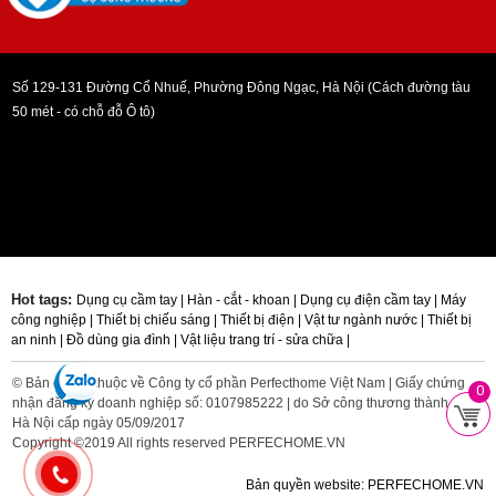
Số 129-131 Đường Cổ Nhuế, Phường Đông Ngạc, Hà Nội (Cách đường tàu
50 mét - có chỗ đỗ Ô tô)
Hot tags:
Dụng cụ cầm tay |
Hàn - cắt - khoan |
Dụng cụ điện cầm tay |
Máy
công nghiệp |
Thiết bị chiếu sáng |
Thiết bị điện |
Vật tư ngành nước |
Thiết bị
an ninh |
Đồ dùng gia đình |
Vật liệu trang trí - sửa chữa |
© Bản quyền thuộc về Công ty cổ phần Perfecthome Việt Nam | Giấy chứng
0
nhận đăng ký doanh nghiệp số: 0107985222 | do Sở công thương thành phố
Hà Nội cấp ngày 05/09/2017
Copyright ©2019 All rights reserved PERFECHOME.VN
Bản quyền website: PERFECHOME.VN