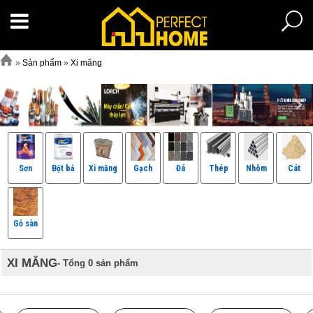
»
Sản phẩm
»
Xi măng
Sơn
Bột bả
Xi măng
Gạch
Đá
Thép
Nhôm
Cát
Gỗ sàn
XI MĂNG
- Tổng 0 sản phẩm