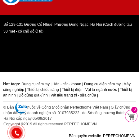
Số 129-131 Đường Cổ Nhuế, Phường Đông Ngạc, Hà Nội (Cách đường tàu
50 mét - có chỗ đỗ Ô tô)
Hot tags:
Dụng cụ cầm tay |
Hàn - cắt - khoan |
Dụng cụ điện cầm tay |
Máy
công nghiệp |
Thiết bị chiếu sáng |
Thiết bị điện |
Vật tư ngành nước |
Thiết bị
an ninh |
Đồ dùng gia đình |
Vật liệu trang trí - sửa chữa |
© Bản quyền thuộc về Công ty cổ phần Perfecthome Việt Nam | Giấy chứng
0
nhận đăng ký doanh nghiệp số: 0107985222 | do Sở công thương thành phố
Hà Nội cấp ngày 05/09/2017
Copyright ©2019 All rights reserved PERFECHOME.VN
Bản quyền website: PERFECHOME.VN