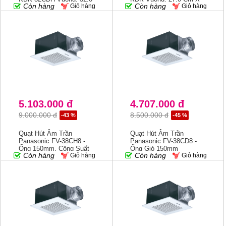
Còn hàng
Còn hàng
Giỏ hàng
Giỏ hàng
Cm X 32.0 Cm
27.0 Cm, Ống Gió
5.103.000 đ
4.707.000 đ
9.000.000 đ
8.500.000 đ
-43 %
-45 %
Quạt Hút Âm Trần
Quạt Hút Âm Trần
Panasonic FV-38CH8 -
Panasonic FV-38CD8 -
Ống 150mm, Công Suất
Ống Gió 150mm
Còn hàng
Còn hàng
Giỏ hàng
Giỏ hàng
Lớn 122w