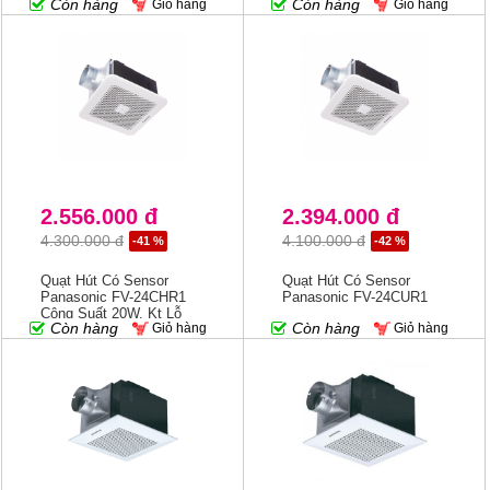
Còn hàng
Còn hàng
Giỏ hàng
Giỏ hàng
Mùi Nhanh, Ức Chế Vi
Khuẩn Bằng Nanoe-X
2.556.000 đ
2.394.000 đ
4.300.000 đ
4.100.000 đ
-41 %
-42 %
Quạt Hút Có Sensor
Quạt Hút Có Sensor
Panasonic FV-24CHR1
Panasonic FV-24CUR1
Công Suất 20W, Kt Lỗ
Còn hàng
Còn hàng
Giỏ hàng
Giỏ hàng
Khoét 24cm