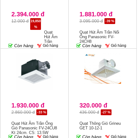
2.394.000 đ
1.881.000 đ
12.000 đ
3.095.000 đ
19,850
-39 %
%
Quạt
Quạt Hút Âm Trần Nối
Hút Âm
Ống Panasonic FV-
Trần
24CH8
Còn hàng
Còn hàng
Giỏ hàng
Giỏ hàng
Ống
Gió
Panasonic
FV-
24CD8
1.930.000 đ
320.000 đ
2.860.000 đ
436.000 đ
-33 %
-27 %
Quạt Hút Âm Trần Ống
Quạt Thông Gió Grineu
Gió Panasonic FV-24CU8
GET 10-12-1
Kt 24cm, CS: 13.5W
Còn hàng
Còn hàng
Giỏ hàng
Giỏ hàng