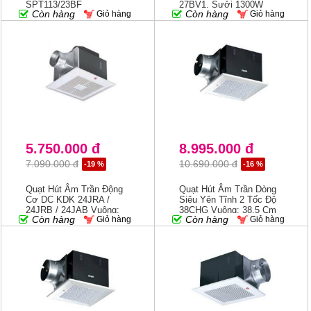
SPT113/23BF
27BV1, Sưởi 1300W
Còn hàng
Còn hàng
Giỏ hàng
Giỏ hàng
5.750.000 đ
8.995.000 đ
7.090.000 đ
10.690.000 đ
-19 %
-16 %
Quạt Hút Âm Trần Động
Quạt Hút Âm Trần Dòng
Cơ DC KDK 24JRA /
Siêu Yên Tĩnh 2 Tốc Độ
24JRB / 24JAB Vuông:
38CHG Vuông: 38.5 Cm
Còn hàng
Còn hàng
Giỏ hàng
Giỏ hàng
24.0 Cm X 24.0 Cm
X 38.5 Cm, Ống Gió