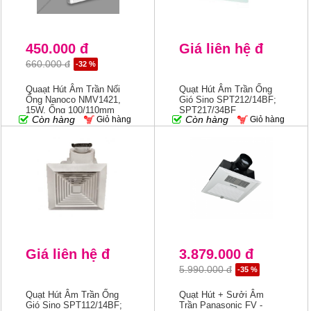
450.000 đ
Giá liên hệ đ
660.000 đ
-32 %
Quaạt Hút Âm Trần Nối
Quạt Hút Âm Trần Ống
Ống Nanoco NMV1421,
Gió Sino SPT212/14BF;
15W, Ống 100/110mm
SPT217/34BF
Còn hàng
Còn hàng
Giỏ hàng
Giỏ hàng
Giá liên hệ đ
3.879.000 đ
5.990.000 đ
-35 %
Quạt Hút Âm Trần Ống
Quạt Hút + Sưởi Âm
Gió Sino SPT112/14BF;
Trần Panasonic FV -