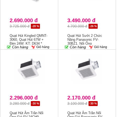
2.690.000 đ
3.490.000 đ
3.725.000 đ
4.700.000 đ
-28 %
-26 %
Quạt Hút Kingled QMNT-
Quạt Hút Sưởi 2 Chức
3060, Quạt Hút 67W +
Năng Panasonic FV-
Đèn 24W; KT: D634 *
30BZ1, Nối Ống
Còn hàng
Còn hàng
Giỏ hàng
Giỏ hàng
R334 * C120mm
2.296.000 đ
2.170.000 đ
3.280.000 đ
3.100.000 đ
-30 %
-30 %
Quạt Hút Âm Trần Nối
Quạt Hút Âm Trần Nối
Ống Gió FV-24CH9
Ống Gió Panasonic FV-