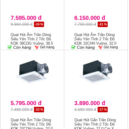
7.595.000 đ
6.150.000 đ
9.960.000 đ
7.790.000 đ
-24 %
-21 %
Quạt Hút Âm Trần Dòng
Quạt Hút Âm Trần Dòng
Siêu Yên Tĩnh 2 Tốc Độ
Siêu Yên Tĩnh 2 Tốc Độ
KDK 38CDG Vuông: 38.5
KDK 32CHH Vuông: 32.0
Còn hàng
Còn hàng
Giỏ hàng
Giỏ hàng
Cm X 38.5 Cm, Ống Gió
Cm X 32.0 Cm
5.795.000 đ
3.890.000 đ
7.490.000 đ
4.690.000 đ
-23 %
-17 %
Quạt Hút Âm Trần Dòng
Quạt Hút Gắn Trần Dòng
Siêu Yên Tĩnh 2 Tốc Độ
Siêu Yên Tĩnh 2 Tốc Độ
KDK 32CDH Vuông: 32.0
KDK Vuông: 27.0 Cm X