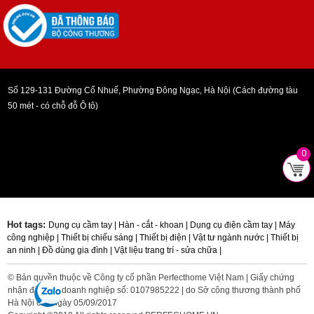
Số 129-131 Đường Cổ Nhuế, Phường Đông Ngạc, Hà Nội (Cách đường tàu
50 mét - có chỗ đỗ Ô tô)
0
Hot tags:
Dụng cụ cầm tay |
Hàn - cắt - khoan |
Dụng cụ điện cầm tay |
Máy
công nghiệp |
Thiết bị chiếu sáng |
Thiết bị điện |
Vật tư ngành nước |
Thiết bị
an ninh |
Đồ dùng gia đình |
Vật liệu trang trí - sửa chữa |
© Bản quyền thuộc về Công ty cổ phần Perfecthome Việt Nam | Giấy chứng
nhận đăng ký doanh nghiệp số: 0107985222 | do Sở công thương thành phố
Hà Nội cấp ngày 05/09/2017