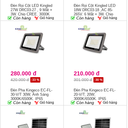
Đèn Rọi Cột LED Kingled
Đèn Rọi Cột Kingled LED
27W DRC03-27 , 9 Mắt ×
18W DRC03-18 ,AC 85-
3W, Chip CREE, 3000K
265V, 6 Mắt × 3W, Chip
Còn hàng
Còn hàng
Giỏ hàng
Giỏ hàng
CREE, 3000K
280.000 đ
210.000 đ
420.000 đ
301.000 đ
-33 %
-30 %
Đèn Pha Kingeco EC-FL-
Đèn Pha Kingeco EC-FL-
30-V/T 30W, Ánh Sáng
20-V/T; 20W;
3000K/6500K, IP65
3000K/6500K, IP65
Còn hàng
Còn hàng
Giỏ hàng
Giỏ hàng