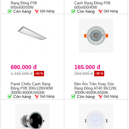
Rạng Đông P08
Cạnh Rạng Đông P08
600x600/50W,
600x600/40W
Còn hàng
Còn hàng
Giỏ hàng
Giỏ hàng
3000K/4000K/6500K
3000K/4000K/6500K
690.000 đ
165.000 đ
1.242.000 đ
264.000 đ
-44 %
-38 %
Panel Chiếu Cạnh Rạng
Đèn Âm Trần Xoay Góc
Đông P08 300x1200/40W
Rạng Đông AT40 95/12W,
3000K/4000K/6500K
3000K/4000K/6500K,
Còn hàng
Còn hàng
Giỏ hàng
Giỏ hàng
Khoét 95mm