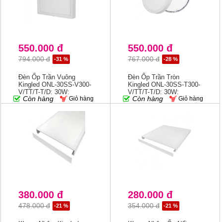
550.000 đ
550.000 đ
794.000 đ
767.000 đ
-31 %
-28 %
Đèn Ốp Trần Vuông
Đèn Ốp Trần Tròn
Kingled ONL-30SS-V300-
Kingled ONL-30SS-T300-
V/TT/T-T/D; 30W;
V/TT/T-T/D; 30W;
Còn hàng
Còn hàng
Giỏ hàng
Giỏ hàng
R300mm
R300mm
380.000 đ
280.000 đ
478.000 đ
354.000 đ
-21 %
-21 %