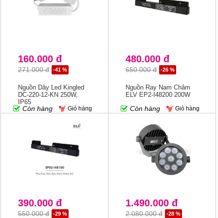
160.000 đ
480.000 đ
271.000 đ
650.000 đ
-41 %
-26 %
Nguồn Dây Led Kingled
Nguồn Ray Nam Châm
DC-220-12-KN 250W,
ELV EP2-I48200 200W
IP65
Còn hàng
Còn hàng
Giỏ hàng
Giỏ hàng
390.000 đ
1.490.000 đ
550.000 đ
2.080.000 đ
-29 %
-28 %