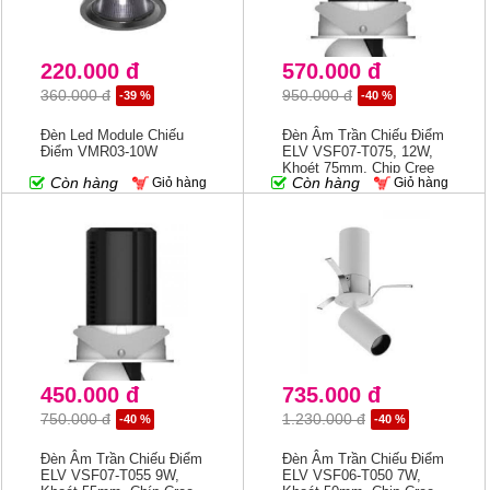
220.000 đ
570.000 đ
360.000 đ
950.000 đ
-39 %
-40 %
Đèn Led Module Chiếu
Đèn Âm Trần Chiếu Điểm
Điểm VMR03-10W
ELV VSF07-T075, 12W,
Khoét 75mm, Chip Cree
Còn hàng
Còn hàng
Giỏ hàng
Giỏ hàng
450.000 đ
735.000 đ
750.000 đ
1.230.000 đ
-40 %
-40 %
Đèn Âm Trần Chiếu Điểm
Đèn Âm Trần Chiếu Điểm
ELV VSF07-T055 9W,
ELV VSF06-T050 7W,