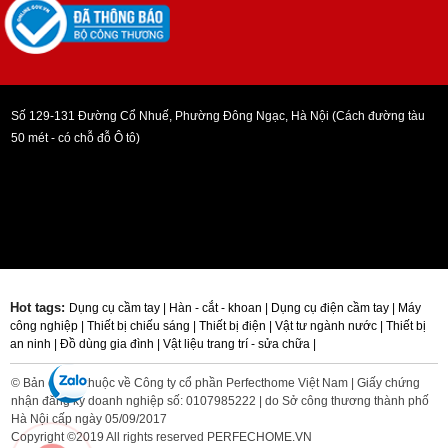
Số 129-131 Đường Cổ Nhuế, Phường Đông Ngạc, Hà Nội (Cách đường tàu
50 mét - có chỗ đỗ Ô tô)
Hot tags:
Dụng cụ cầm tay |
Hàn - cắt - khoan |
Dụng cụ điện cầm tay |
Máy
công nghiệp |
Thiết bị chiếu sáng |
Thiết bị điện |
Vật tư ngành nước |
Thiết bị
an ninh |
Đồ dùng gia đình |
Vật liệu trang trí - sửa chữa |
© Bản quyền thuộc về Công ty cổ phần Perfecthome Việt Nam | Giấy chứng
nhận đăng ký doanh nghiệp số: 0107985222 | do Sở công thương thành phố
Hà Nội cấp ngày 05/09/2017
Copyright ©2019 All rights reserved PERFECHOME.VN