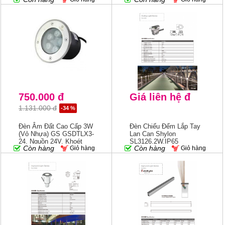
115mm
750.000 đ
Giá liên hệ đ
1.131.000 đ
-34 %
Đèn Âm Đất Cao Cấp 3W
Đèn Chiếu Đểm Lắp Tay
(vỏ Nhựa) GS GSDTLX3-
Lan Can Shylon
24, Nguồn 24V, Khoét
SL3126,2W,IP65
Còn hàng
Còn hàng
Giỏ hàng
Giỏ hàng
95mm,