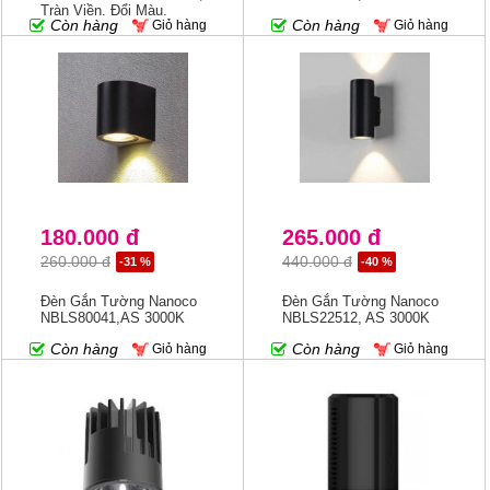
Tràn Viền, Đổi Màu,
Còn hàng
Còn hàng
Giỏ hàng
Giỏ hàng
Tròn/Vuông
180.000 đ
265.000 đ
260.000 đ
440.000 đ
-31 %
-40 %
Đèn Gắn Tường Nanoco
Đèn Gắn Tường Nanoco
NBLS80041,AS 3000K
NBLS22512, AS 3000K
Còn hàng
Còn hàng
Giỏ hàng
Giỏ hàng