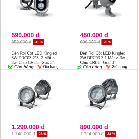
590.000 đ
450.000 đ
852.000 đ
606.000 đ
-31 %
-26 %
Đèn Rọi Cột LED Kingled
Đèn Rọi Cột LED Kingled
6W DRC03-2*3, 2 Mắt ×
3W DRC03-3 1 Mắt × 3w,
3w, Chip CREE, Góc 3°,
Chip CREE, Góc 3°,
Còn hàng
Còn hàng
Giỏ hàng
Giỏ hàng
3000K
3000K
1.290.000 đ
890.000 đ
1.740.000 đ
1.324.000 đ
-26 %
-33 %