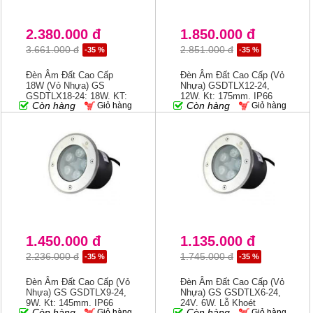
2.380.000 đ
1.850.000 đ
3.661.000 đ
2.851.000 đ
-35 %
-35 %
Đèn Âm Đất Cao Cấp
Đèn Âm Đất Cao Cấp (vỏ
18W (vỏ Nhựa) GS
Nhựa) GSDTLX12-24,
GSDTLX18-24; 18W, KT:
12W, Kt: 175mm, IP66
Còn hàng
Còn hàng
Giỏ hàng
Giỏ hàng
200mm, IP66
1.450.000 đ
1.135.000 đ
2.236.000 đ
1.745.000 đ
-35 %
-35 %
Đèn Âm Đất Cao Cấp (vỏ
Đèn Âm Đất Cao Cấp (vỏ
Nhựa) GS GSDTLX9-24,
Nhựa) GS GSDTLX6-24,
9W, Kt: 145mm, IP66
24V, 6W, Lỗ Khoét
Còn hàng
Còn hàng
Giỏ hàng
Giỏ hàng