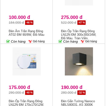
100.000 đ
275.000 đ
184.000 đ
522.000 đ
-46 %
-47 %
Đèn Âm Trần Rạng Đông
Đèn Ốp Trần Rạng Đông
AT02 ĐM 90/8W, Đổi Màu
LN12N ĐM 300x300/24W,
Đổi Màu, Tràn Viền,
Còn hàng
Còn hàng
Giỏ hàng
Giỏ hàng
Tròn/Vuông
175.000 đ
190.000 đ
290.000 đ
280.000 đ
-40 %
-32 %
Đèn Ốp Trần Rạng Đông
Đèn Gắn Tường Nanoco
LN12N ĐM 170x170/12W,
NBLS80031, AS 3000K