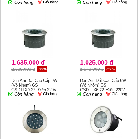
Còn hàng
Còn hàng
Giỏ hàng
Giỏ hàng
1.635.000 đ
1.025.000 đ
2.335.000 đ
1.573.000 đ
-30 %
-35 %
Đèn Âm Đất Cao Cấp 9W
Đèn Âm Đất Cao Cấp 6W
(vỏ Nhôm) GS
(vỏ Nhôm) GS
GSDTLX9-22, Điện 220V,
GSDTLX6-22, Điện 220V,
Còn hàng
Còn hàng
Giỏ hàng
Giỏ hàng
IP66, KT: 115mm
IP66, Kt: 90mm