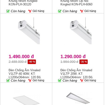
Khung Nhôm Kingled
Khung Nhôm Ốp Nổi
KON-PLH-30120
Kingled KON-PLH-6060
Còn hàng
Còn hàng
Giỏ hàng
Giỏ hàng
1.490.000 đ
1.290.000 đ
2.488.000 đ
1.984.000 đ
-40 %
-35 %
Đèn Chống Ẩm Vinaled
Đèn Chống Ẩm Vinaled
V1LTP-40 40W; KT:
V1LTP 20W; KT:
L1200xD64mm; 120 Độ,
L1200xD64mm; 120 Độ,
Còn hàng
Còn hàng
Giỏ hàng
Giỏ hàng
3000K/4000k/6500K; IP
3000K/4000k/6500K; IP
65
65