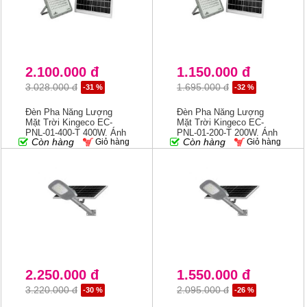
2.100.000 đ
1.150.000 đ
3.028.000 đ
1.695.000 đ
-31 %
-32 %
Đèn Pha Năng Lượng
Đèn Pha Năng Lượng
Mặt Trời Kingeco EC-
Mặt Trời Kingeco EC-
PNL-01-400-T 400W, Ánh
PNL-01-200-T 200W, Ánh
Còn hàng
Còn hàng
Giỏ hàng
Giỏ hàng
Sáng 6500K
Sáng 6500K
2.250.000 đ
1.550.000 đ
3.220.000 đ
2.095.000 đ
-30 %
-26 %