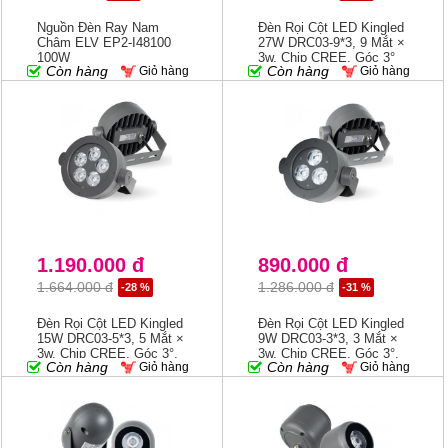
Nguồn Đèn Ray Nam
Đèn Rọi Cột LED Kingled
Châm ELV EP2-I48100
27W DRC03-9*3, 9 Mắt ×
100W
3w, Chip CREE, Góc 3°
Còn hàng
Còn hàng
Giỏ hàng
Giỏ hàng
1.190.000 đ
890.000 đ
1.664.000 đ
1.286.000 đ
-28 %
-31 %
Đèn Rọi Cột LED Kingled
Đèn Rọi Cột LED Kingled
15W DRC03-5*3, 5 Mắt ×
9W DRC03-3*3, 3 Mắt ×
3w, Chip CREE, Góc 3°,
3w, Chip CREE, Góc 3°,
Còn hàng
Còn hàng
Giỏ hàng
Giỏ hàng
3000K
3000K