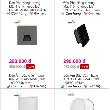
Đèn Pha Năng Lượng
Đèn Pha Năng Lượng
Mặt Trời KIngeco EC-
Mặt Trời Kingeco EC-
DNL-01-400-T, 400W, Ánh
DNL-01-200 -T, Ánh Sáng
Còn hàng
Còn hàng
Giỏ hàng
Giỏ hàng
Sáng 6500K
6500K, Thời Gian Sạc 4-
6h; Thời Gian Sáng 10-
12h
290.000 đ
290.000 đ
489.000 đ
489.000 đ
-41 %
-41 %
Đèn Âm Bậc Cầu Thang
Đèn Âm Bậc Cầu Thang
KINGLED AB-3-V-X , 3W
KINGLED AB-3-V-D , 3W
, 90*90*46 Mm
, 90*90*46 Mm
Còn hàng
Còn hàng
Giỏ hàng
Giỏ hàng