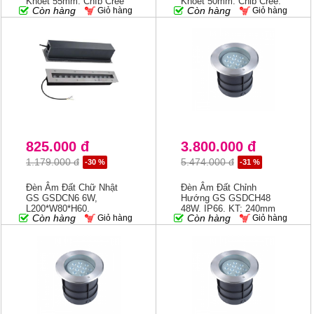
Khoét 55mm, Chíp Cree
Khoét 50mm, Chip Cree,
Còn hàng
Còn hàng
Giỏ hàng
Giỏ hàng
Góc Chiếu 15/24/36 Độ
825.000 đ
3.800.000 đ
1.179.000 đ
5.474.000 đ
-30 %
-31 %
Đèn Âm Đất Chữ Nhật
Đèn Âm Đất Chỉnh
GS GSDCN6 6W,
Hướng GS GSDCH48
L200*W80*H60,
48W, IP66, KT: 240mm
Còn hàng
Còn hàng
Giỏ hàng
Giỏ hàng
3000K/RGB, IP67