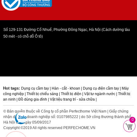
Số 129-131 Đường Cổ Nhuế, Phường Đông Ngạc, Hà Nội (Cách đường tàu
50 mét - có chỗ đỗ Ô tô)
Hot tags:
Dụng cụ cầm tay |
Hàn - cắt - khoan |
Dụng cụ điện cầm tay |
Máy
công nghiệp |
Thiết bị chiếu sáng |
Thiết bị điện |
Vật tư ngành nước |
Thiết bị
an ninh |
Đồ dùng gia đình |
Vật liệu trang trí - sửa chữa |
© Bản quyền thuộc về Công ty cổ phần Perfecthome Việt Nam | Giấy chứng
nhận đăng ký doanh nghiệp số: 0107985222 | do Sở công thương thành phố
0
Hà Nội cấp ngày 05/09/2017
Copyright ©2019 All rights reserved PERFECHOME.VN