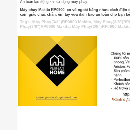
An toàn lao động khi sử dụng máy phay
Máy phay Makita RP0900 có vỏ ngoài bằng nhựa cách điện cù
cảm giác chắc chắn, êm tay vừa đảm bảo an toàn cho bạn kể c
Tags:
Máy Phay(3/8")RP0900 Makita
,
Máy Phay(3/8")RP
Phay(3/8")RP0900 Makita
,
Máy Phay(3/8")RP0900 Makit