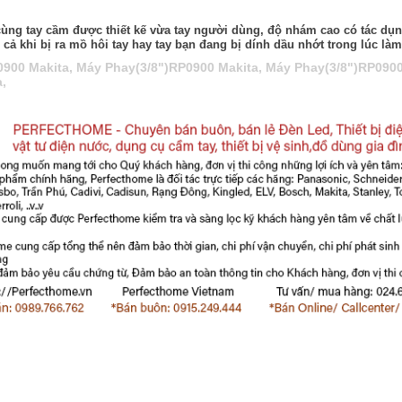
ng tay cầm được thiết kế vừa tay người dùng, độ nhám cao có tác dụn
ả khi bị ra mồ hôi tay hay tay bạn đang bị dính dầu nhớt trong lúc làm
0900 Makita
,
Máy Phay(3/8")RP0900 Makita
,
Máy Phay(3/8")RP0900
a
,