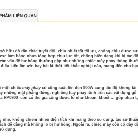
PHẨM LIÊN QUAN
ở hữu độ rắn chắc tuyệt đối, chịu nhiệt tốt tối ưu, chống chịu được s
ược làm bằng nhựa tổng hợp chịu lực tốt, chống biến dạng khi bị tác 
o các vấn đề hư hỏng thường gặp như những chiếc máy phay thông thư
 điều kiện ẩm ướt hay bất kì thời tiết khắc nghiệt nào, mang đến cho 
ại một chiếc
máy phay
có công suất lên đến 900W cùng tốc độ không tải
hay những mặt phẳng đứng, nghiêng hay phay rãnh trên các vật dụng g
ta RP0900
còn có thề gia công được lỗ như khoan, khoét,… góp phần t
 nhẹ, không chiếm nhiều diện tích khi mang theo sử dụng, tạo sự thuậ
ách dễ dàng mà không lo bị hư hỏng. Ngoài ra, chiếc máy còn có dây dẫ
 sử dụng.