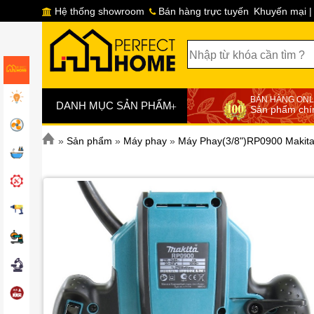
Hệ thống showroom
Bán hàng trực tuyến
Khuyến mại |
BÁN HÀNG ONL
+
DANH MỤC SẢN PHẨM
Sản phẩm chí
»
Sản phẩm
»
Máy phay
»
Máy Phay(3/8")RP0900 Makit