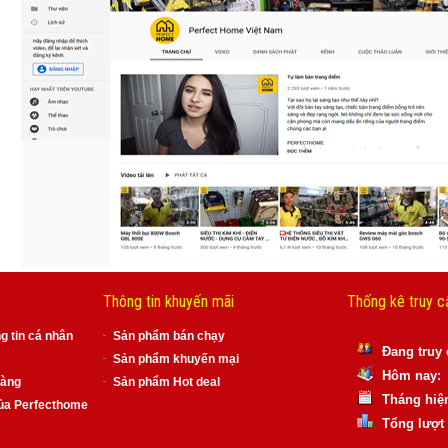
Thông tin khuyến mãi
Thống kê truy c
g tin cá nhân
Sản phẩm bán chạy
Đang truy
Sản phẩm khuyến mại
Hôm nay: 
hàng
Sản phẩm Hot deal
Tháng hiện
ủa Perfecthome
Tổng lượt 