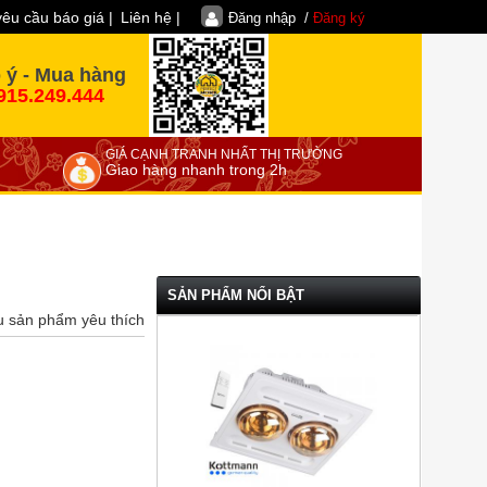
yêu cầu báo giá |
Liên hệ |
Đăng nhập /
Đăng ký
 ý - Mua hàng
915.249.444
GIÁ CẠNH TRANH NHẤT THỊ TRƯỜNG
Giao hàng nhanh trong 2h
SẢN PHẨM NỔI BẬT
u sản phẩm yêu thích