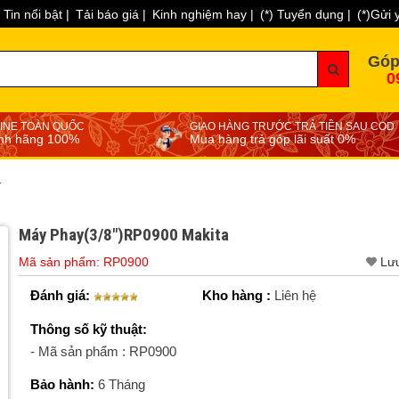
Tin nổi bật |
Tải báo giá |
Kinh nghiệm hay |
(*) Tuyển dụng |
(*)Gửi 
Góp
0
INE TOÀN QUỐC
GIAO HÀNG TRƯỚC TRẢ TIỀN SAU COD
nh hãng 100%
Mua hàng trả góp lãi suất 0%
a
Máy Phay(3/8")RP0900 Makita
Mã sản phẩm: RP0900
Lư
Đánh giá:
Kho hàng :
Liên hệ
Thông số kỹ thuật:
- Mã sản phẩm : RP0900
Bảo hành:
6 Tháng