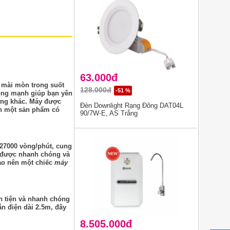
63.000đ
ự mài mòn trong suốt
128.000đ
-51 %
động mạnh giúp bạn yên
ờng khác. Máy được
Đèn Downlight Rạng Đông DAT04L
bạn một sản phẩm có
90/7W-E, AS Trắng
 27000 vòng/phút, cung
ỗ được nhanh chóng và
ạo nên một chiếc
máy
n tiện và nhanh chóng
n điện dài 2.5m, đây
8.505.000đ