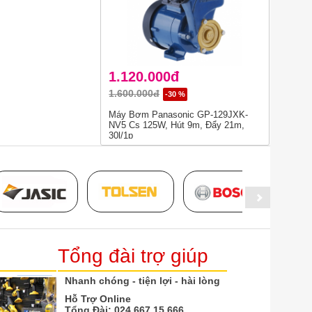
1.120.000đ
1.600.000đ
-30 %
Máy Bơm Panasonic GP-129JXK-
NV5 Cs 125W, Hút 9m, Đẩy 21m,
30l/1p
Tổng đài trợ giúp
Nhanh chóng - tiện lợi - hài lòng
Hỗ Trợ Online
Tổng Đài:
024.667.15.666