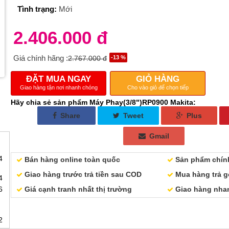
Tình trạng:
Mới
2.406.000 đ
Giá chính hãng :
2.767.000 đ
-13 %
ĐẶT MUA NGAY
GIỎ HÀNG
Giao hàng tận nơi nhanh chóng
Cho vào giỏ để chọn tiếp
Hãy chia sẻ sản phẩm Máy Phay(3/8")RP0900 Makita:
Share
Tweet
Plus
Gmail
4
Bán hàng online toàn quốc
Sản phẩm chín
Giao hàng trước trả tiền sau COD
Mua hàng trả gó
4
6
Giá cạnh tranh nhất thị trường
Giao hàng nhan
2