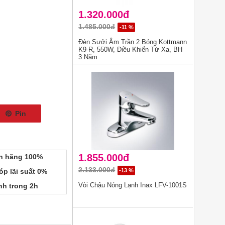
1.320.000đ
1.485.000đ
-11 %
Đèn Sưởi Âm Trần 2 Bóng Kottmann
K9-R, 550W, Điều Khiển Từ Xa, BH
3 Năm
Pin
1.855.000đ
h hãng 100%
2.133.000đ
p lãi suất 0%
-13 %
Vòi Chậu Nóng Lạnh Inax LFV-1001S
h trong 2h