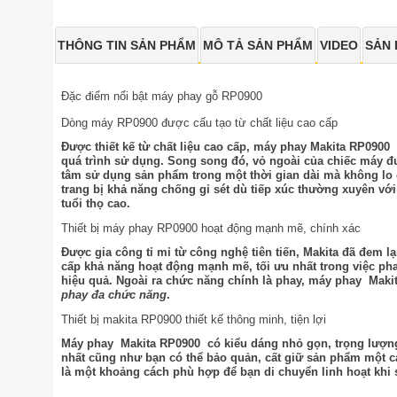
THÔNG TIN SẢN PHẨM
MÔ TẢ SẢN PHẨM
VIDEO
SẢN 
Đặc điểm nổi bật máy phay gỗ RP0900
Dòng máy RP0900 được cấu tạo từ chất liệu cao cấp
Được thiết kế từ chất liệu cao cấp,
máy phay Makita RP0900
s
quá trình sử dụng. Song song đó, vỏ ngoài của chiếc máy đ
tâm sử dụng sản phẩm trong một thời gian dài mà không l
trang bị khả năng chống gỉ sét dù tiếp xúc thường xuyên với
tuổi thọ cao.
Thiết bị máy phay RP0900 hoạt động mạnh mẽ, chính xác
Được gia công tỉ mỉ từ công nghệ tiên tiến, Makita đã đem l
cấp khả năng hoạt động mạnh mẽ, tối ưu nhất trong việc p
hiệu quả. Ngoài ra chức năng chính là phay,
máy phay Maki
phay đa chức năng
.
Thiết bị makita RP0900 thiết kế thông minh, tiện lợi
Máy phay Makita RP0900
có kiểu dáng nhỏ gọn, trọng lượng
nhất cũng như bạn có thể bảo quản, cất giữ sản phẩm một c
là một khoảng cách phù hợp để bạn di chuyển linh hoạt khi