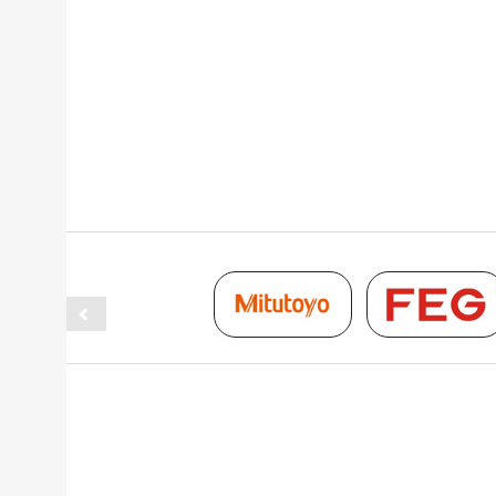
Thumbnail Slider trial version