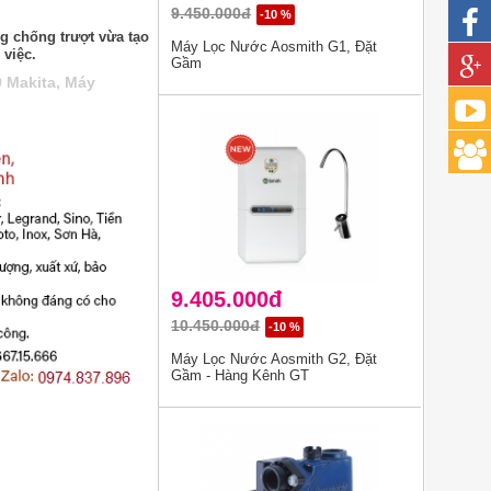
9.450.000đ
-10 %
g chống trượt vừa tạo
Máy Lọc Nước Aosmith G1, Đặt
 việc.
Gầm
 Makita
,
Máy
9.405.000đ
10.450.000đ
-10 %
Máy Lọc Nước Aosmith G2, Đặt
Gầm - Hàng Kênh GT