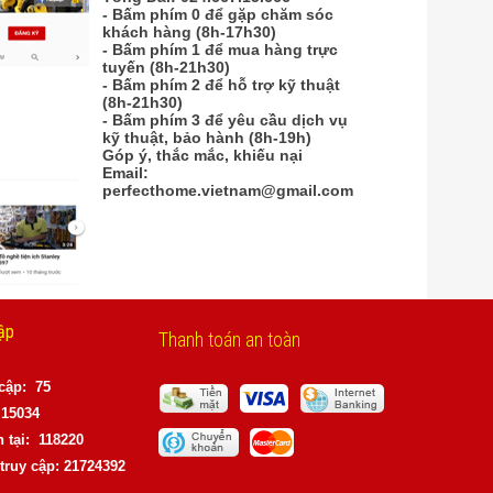
- Bấm phím 0 để gặp chăm sóc
khách hàng (8h-17h30)
- Bấm phím 1 để mua hàng trực
tuyến (8h-21h30)
- Bấm phím 2 để hỗ trợ kỹ thuật
(8h-21h30)
- Bấm phím 3 để yêu cầu dịch vụ
kỹ thuật, bảo hành (8h-19h)
Góp ý, thắc mắc, khiếu nại
Email:
perfecthome.vietnam@gmail.com
ập
Thanh toán an toàn
 cập: 75
15034
 tại: 118220
truy cập: 21724392