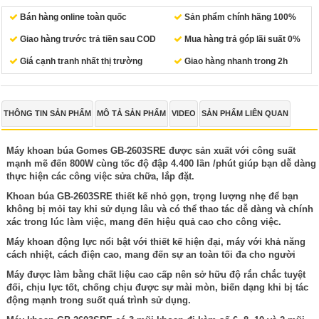
Bán hàng online toàn quốc
Sản phẩm chính hãng 100%
Giao hàng trước trả tiền sau COD
Mua hàng trả góp lãi suất 0%
Giá cạnh tranh nhất thị trường
Giao hàng nhanh trong 2h
THÔNG TIN SẢN PHẨM
MÔ TẢ SẢN PHẨM
VIDEO
SẢN PHẨM LIÊN QUAN
Máy khoan búa Gomes GB-2603SRE
được sản xuất với công suất
mạnh mẽ đến 800W cùng tốc độ đập 4.400 lần /phút giúp bạn dễ dàng
thực hiện các công việc sửa chữa, lắp đặt.
Khoan búa GB-2603SRE thiết kế nhỏ gọn, trọng lượng nhẹ để bạn
không bị mỏi tay khi sử dụng lâu và có thể thao tác dễ dàng và chính
xác trong lúc làm việc, mang đến hiệu quả cao cho công việc.
Máy khoan động lực nổi bật với thiết kế hiện đại, máy với khả năng
cách nhiệt, cách điện cao, mang đến sự an toàn tối đa cho người
Máy được làm bằng chất liệu cao cấp nên sở hữu độ rắn chắc tuyệt
đối, chịu lực tốt, chống chịu được sự mài mòn, biến dạng khi bị tác
động mạnh trong suốt quá trình sử dụng.