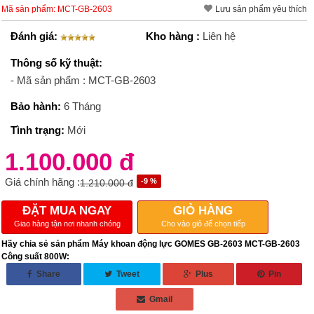
Mã sản phẩm: MCT-GB-2603
Lưu sản phẩm yêu thích
Đánh giá:
Kho hàng :
Liên hệ
Thông số kỹ thuật:
- Mã sản phẩm : MCT-GB-2603
Bảo hành:
6 Tháng
Tình trạng:
Mới
1.100.000 đ
Giá chính hãng :
-9 %
1.210.000 đ
ĐẶT MUA NGAY
GIỎ HÀNG
Giao hàng tận nơi nhanh chóng
Cho vào giỏ để chọn tiếp
Hãy chia sẻ sản phẩm Máy khoan động lực GOMES GB-2603 MCT-GB-2603
Công suất 800W:
Share
Tweet
Plus
Pin
Gmail